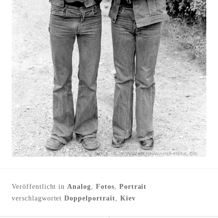
l
t
e
n
Veröffentlicht in
Analog
,
Fotos
,
Portrait
verschlagwortet
Doppelportrait
,
Kiev