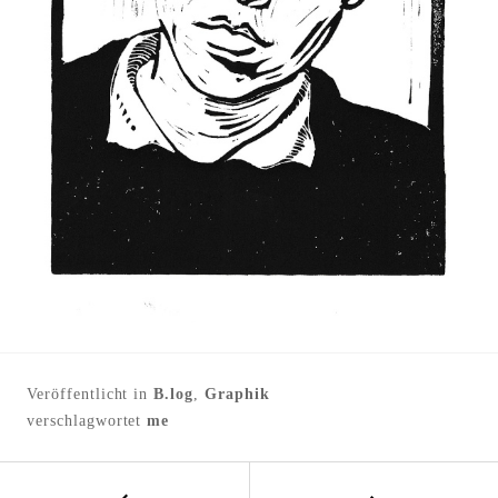
l
t
e
n
Veröffentlicht in
B.log
,
Graphik
verschlagwortet
me
←
B