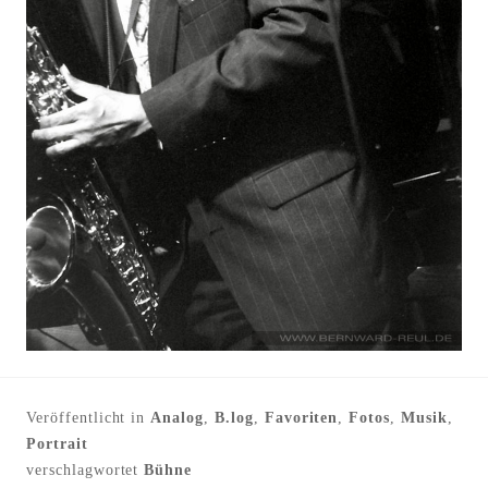
l
t
e
n
Veröffentlicht in
Analog
,
B.log
,
Favoriten
,
Fotos
,
Musik
,
Portrait
verschlagwortet
Bühne