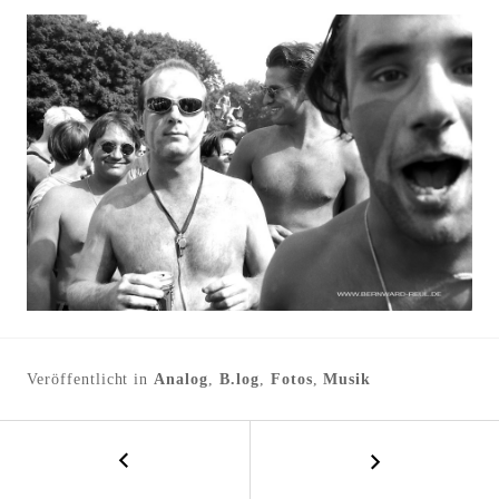
l
t
e
n
Veröffentlicht in
Analog
,
B.log
,
Fotos
,
Musik
←
B
E