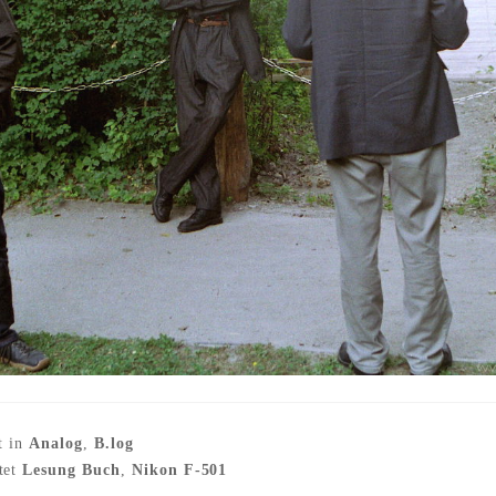
t in
Analog
,
B.log
tet
Lesung Buch
,
Nikon F-501