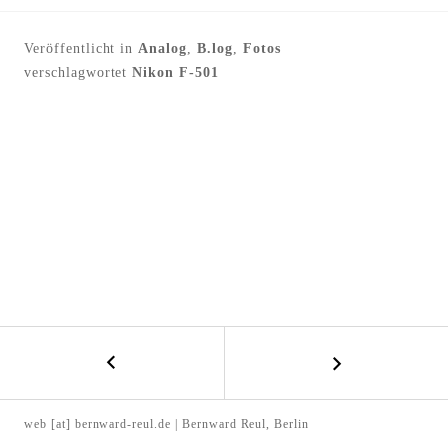
l
t
Veröffentlicht in
Analog
,
B.log
,
Fotos
e
verschlagwortet
Nikon F-501
n
←
B
F
E
r
web [at] bernward-reul.de | Bernward Reul, Berlin
ü
I