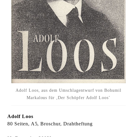
l
t
e
n
Adolf Loos, aus dem Umschlagentwurf von Bohumil
Markalous für ,Der Schöpfer Adolf Loos’
Adolf Loos
80 Seiten, A5, Broschur, Drahtheftung