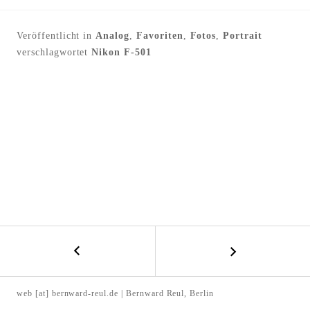
l
t
Veröffentlicht in
Analog
,
Favoriten
,
Fotos
,
Portrait
e
verschlagwortet
Nikon F-501
n
←
B
V
E
o
web [at] bernward-reul.de | Bernward Reul, Berlin
l
I