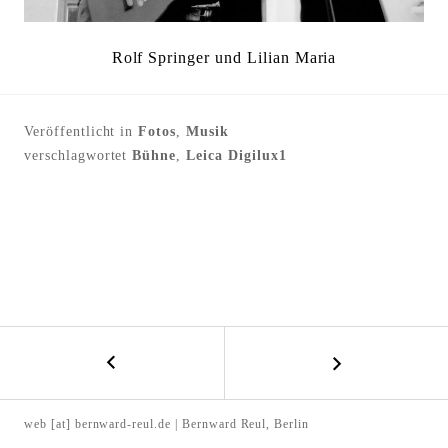
l
t
Rolf Springer und Lilian Maria
e
n
Veröffentlicht in
Fotos
,
Musik
verschlagwortet
Bühne
,
Leica Digilux1
←
B
H
E
a
web [at] bernward-reul.de | Bernward Reul, Berlin
r
I