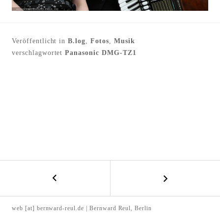
l
t
e
Veröffentlicht in
B.log
,
Fotos
,
Musik
n
verschlagwortet
Panasonic DMG-TZ1
←
B
D
E
a
web [at] bernward-reul.de | Bernward Reul, Berlin
c
I