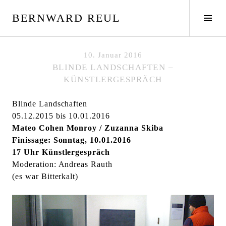
S
BERNWARD REUL
p
S
r
e
i
i
n
t
10. Januar 2016
g
e
BLINDE LANDSCHAFTEN –
e
n
KÜNSTLERGESPRÄCH
z
l
u
e
Blinde Landschaften
m
i
05.12.2015 bis 10.01.2016
I
s
Mateo Cohen Monroy / Zuzanna Skiba
n
t
Finissage: Sonntag, 10.01.2016
h
e
17 Uhr Künstlergespräch
a
u
Moderation: Andreas Rauth
l
m
(es war Bitterkalt)
t
s
c
h
a