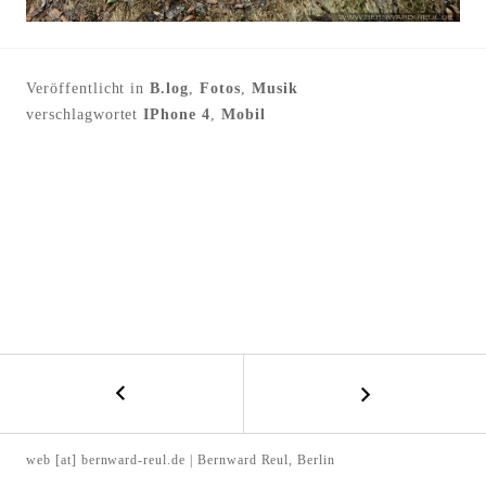
l
t
e
Veröffentlicht in
B.log
,
Fotos
,
Musik
n
verschlagwortet
IPhone 4
,
Mobil
←
B
V
E
o
web [at] bernward-reul.de | Bernward Reul, Berlin
l
I