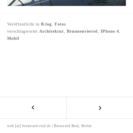
l
t
e
Veröffentlicht in
B.log
,
Fotos
n
verschlagwortet
Architektur
,
Brunnenviertel
,
IPhone 4
,
Mobil
←
B
U
E
w
web [at] bernward-reul.de | Bernward Reul, Berlin
e
I