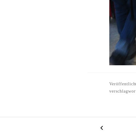
Veröffentlich
verschlagwor
←
B
D