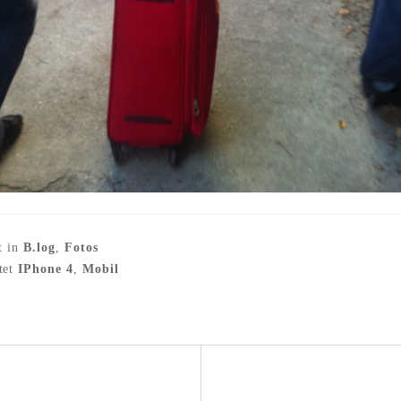
t in
B.log
,
Fotos
tet
IPhone 4
,
Mobil