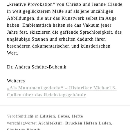
„kreative Provokation“ von Christo und Jeanne-Claude
in weit geglückterem Maße auf als jene unzähligen
Abbildungen, die nur das Kunstwerk selbst im Auge
haben. Emblematisch halten sie das Vakuum jener
Jahre fest, skizzieren die gaffende Sprachlosigkeit, das
ungläubige Staunen und erhalten dadurch ihren
besonderen dokumentarischen und künstlerischen
Wert.
Dr. Andrea Schütte-Bubenik
Weiteres
„Als Monument gedacht“ –
Historiker Michael S.
Cullen über das Reichstagsgebäude
Veröffentlicht in
Edition
,
Fotos
,
Hefte
verschlagwortet
Architektur
,
Drucken Heften Laden
,