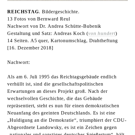
l
REICHSTAG
. Bildergeschichte.
t
13 Fotos von Bernward Reul
e
Nachwort von Dr. Andrea Schütte-Bubenik
n
Gestaltung und Satz: Andreas Koch (
von hundert
)
14 Seiten. A5 quer, Kartonumschlag, Drahtheftung
[16. Dezember 2018]
Nachwort:
Als am 6. Juli 1995 das Reichtagsgebäude endlich
verhüllt ist, sind die gesellschaftspolitischen
Erwartungen an dieses Projekt groß. Nach der
wechselvollen Geschichte, die das Gebäude
repräsentiert, steht es nun für einen demokratischen
Neuanfang des geeinten Deutschlands. Es ist eine
„Huldigung an die Demokratie“, triumphiert der CDU-
Abgeordnete Landowsky, es ist ein Zeichen gegen
„nationales und sonstiges deutsches Spießertum“, hält