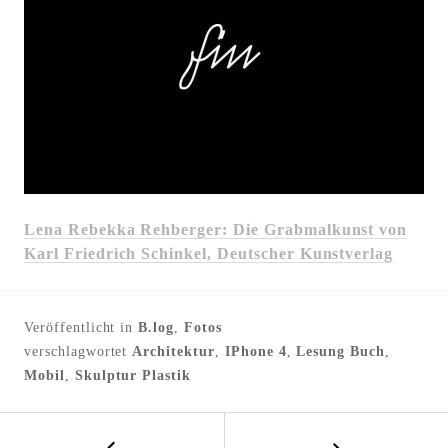
Lena Rebekka Rehberger: Die Grabmalkunst von
Karl Friedrich Schinkel, Deutscher Kunstverlag
Veröffentlicht in
B.log
,
Fotos
verschlagwortet
Architektur
,
IPhone 4
,
Lesung Buch
,
Mobil
,
Skulptur Plastik
←
B