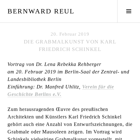
S
BERNWARD REUL
p
S
r
e
i
i
n
t
20. Februar 2019
g
e
DIE GRABMALKUNST VON KARL
e
n
FRIEDRICH SCHINKEL
z
l
u
e
Vortrag von Dr. Lena Rebekka Rehberger
m
i
am 20. Februar 2019 im Berlin-Saal der Zentral- und
I
s
Landesbibliothek Berlin
n
t
Einführung: Dr. Manfred Uhlitz,
Verein für die
h
e
Geschichte Berlins e.V.
a
u
l
m
Zum herausragenden Œuvre des preußischen
t
s
Architekten und Künstlers Karl Friedrich Schinkel
c
gehört auch eine Anzahl von Entwurfszeichnungen, die
h
Grabmale oder Mausoleen zeigen. Im Vortrag wird
a
Schinkels vielseitige Grabmalkunst vorgestellt, mit