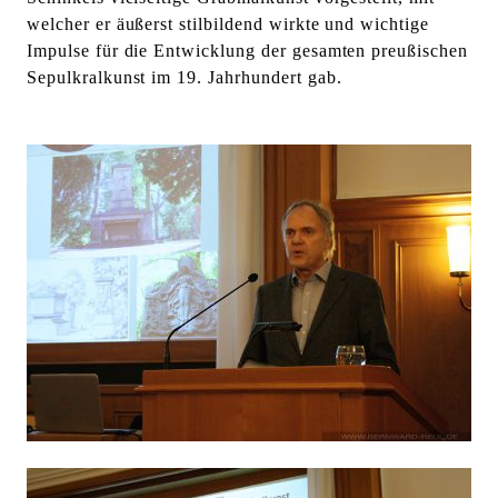
l
welcher er äußerst stilbildend wirkte und wichtige
t
Impulse für die Entwicklung der gesamten preußischen
e
Sepulkralkunst im 19. Jahrhundert gab.
n