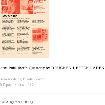
ndent Publisher’s Quarterly by DRUCKEN HEFTEN LADEN
er-news-blog.tumblr.com/
DF paper news #12
t in
Allgemein
,
B.log