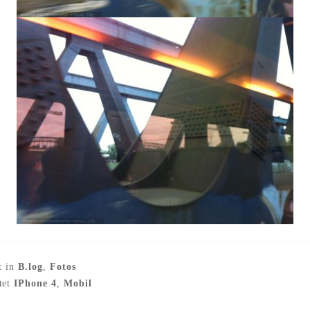
t in
B.log
,
Fotos
tet
IPhone 4
,
Mobil