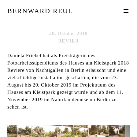
S
BERNWARD REUL
p
S
r
e
i
i
n
t
20. Oktober 2019
g
e
REVIER
e
n
z
l
Daniela Friebel hat als Preisträgerin des
u
e
Fotoarbeitsstipendiums des Hauses am Kleistpark 2018
m
i
Reviere von Nachtigallen in Berlin erlauscht und eine
I
s
vielschichtige Installation geschaffen, die vom 23.
n
t
August bis 20. Oktober 2019 im Projektraum des
h
e
Hauses am Kleistpark gezeigt wurde und ab dem 11.
a
u
November 2019 im Naturkundemuseum Berlin zu
l
m
sehen ist.
t
s
c
h
a