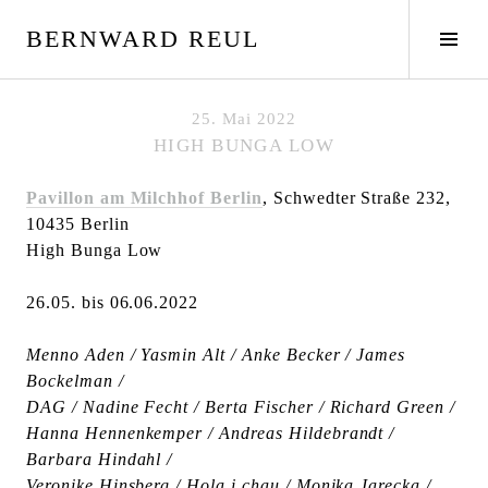
S
BERNWARD REUL
p
S
r
e
i
i
n
t
25. Mai 2022
g
e
HIGH BUNGA LOW
e
n
z
l
Pavillon am Milchhof Berlin
, Schwedter Straße 232,
u
e
10435 Berlin
m
i
High Bunga Low
I
s
n
t
26.05. bis 06.06.2022
h
e
a
u
Menno Aden / Yasmin Alt / Anke Becker / James
l
m
Bockelman /
t
s
DAG / Nadine Fecht / Berta Fischer / Richard Green /
c
Hanna Hennenkemper / Andreas Hildebrandt /
h
Barbara Hindahl /
a
Veronike Hinsberg / Hola i chau / Monika Jarecka /