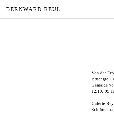
S
BERNWARD REUL
p
r
i
n
g
e
z
u
m
I
n
Von der Erö
h
Brüchige Ge
a
Gemälde vo
l
12.10.-05.1
t
Galerie Bey
Schlüterstr