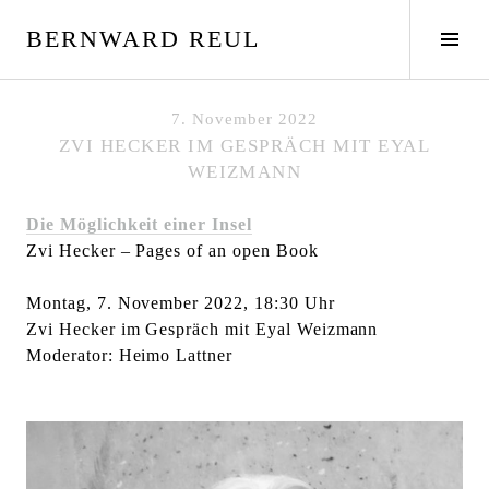
S
BERNWARD REUL
p
S
r
e
i
i
n
t
7. November 2022
g
e
ZVI HECKER IM GESPRÄCH MIT EYAL
e
n
WEIZMANN
z
l
u
e
Die Möglichkeit einer Insel
m
i
Zvi Hecker – Pages of an open Book
I
s
n
t
Montag, 7. November 2022, 18:30 Uhr
h
e
Zvi Hecker im Gespräch mit Eyal Weizmann
a
u
Moderator: Heimo Lattner
l
m
t
s
c
h
a