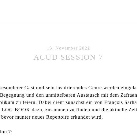
13. November 2022
ACUD SESSION 7
 besonderer Gast und sein inspirierendes Genre werden eingela
 Begegnung und den unmittelbaren Austausch mit dem Zafraa
likum zu feiern. Dabei dient zunächst ein von François Sarh
s LOG BOOK dazu, zusammen zu finden und die aktuelle Zeit
, bevor munter neues Repertoire erkundet wird.
on 7: