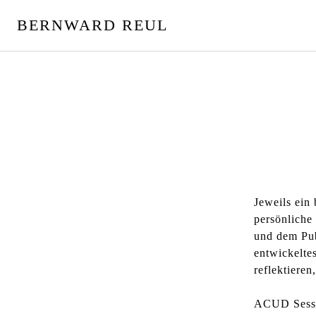
S
BERNWARD REUL
p
r
i
n
g
e
z
u
m
I
n
Jeweils ein
h
persönliche
a
und dem Pub
l
entwickelte
t
reflektieren
ACUD Sessi