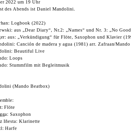
er 2022 um 19 Uhr
st des Abends ist Daniel Mandolini.
rhan: Logbook (2022)
ewski: aus „Dear Diary“, Nr.2: „Names“ und Nr. 3: „No Good
ger: aus: „Verkündigung“ für Flöte, Saxophon und Klavier (19
dolini: Canción de madera y agua (1981) arr. Zafraan/Mando
olini: Beautiful Live
ndo: Loops
do: Stummfilm mit Begleitmusik
dolini (Mando Beatbox)
emble:
: Flöte
egga: Saxophon
 Iñesta: Klarinette
l: Harfe