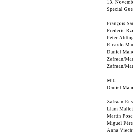
13. Novemb
Special Gue
François Sa
Frederic Rz
Peter Ablin
Ricardo Man
Daniel Mand
Zafraan/Ma
Zafraan/Man
Mit:
Daniel Man
Zafraan Ens
Liam Mallett
Martin Pos
Miguel Pérez
Anna Viecht