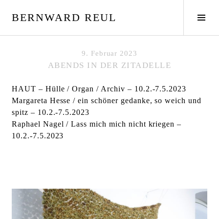
S
BERNWARD REUL
p
S
r
e
i
i
n
t
9. Februar 2023
g
e
ABENDS IN DER ZITADELLE
e
n
z
l
HAUT – Hülle / Organ / Archiv – 10.2.-7.5.2023
u
e
Margareta Hesse / ein schöner gedanke, so weich und
m
i
spitz – 10.2.-7.5.2023
I
s
Raphael Nagel / Lass mich mich nicht kriegen –
n
t
10.2.-7.5.2023
h
e
a
u
l
m
t
s
c
h
a