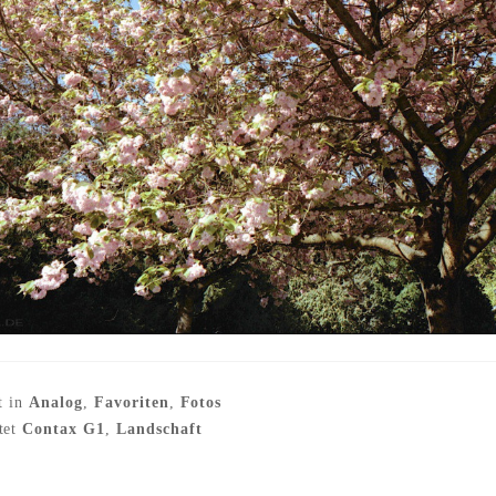
t in
Analog
,
Favoriten
,
Fotos
tet
Contax G1
,
Landschaft