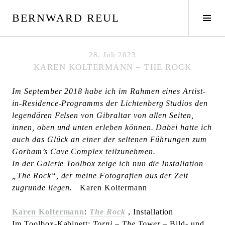
S
BERNWARD REUL
p
S
r
e
i
i
n
t
28. Juli 2023
g
e
KAREN KOLTERMANN – THE ROCK
e
n
z
l
Im September 2018 habe ich im Rahmen eines Artist-
u
e
in-Residence-Programms der Lichtenberg Studios den
m
i
legendären Felsen von Gibraltar von allen Seiten,
I
s
innen, oben und unten erleben können. Dabei hatte ich
n
t
auch das Glück an einer der seltenen Führungen zum
h
e
Gorham’s Cave Complex teilzunehmen.
a
u
In der Galerie Toolbox zeige ich nun die Installation
l
m
„The Rock“, der meine Fotografien aus der Zeit
t
s
zugrunde liegen.
Karen Koltermann
c
h
Karen Koltermann
:
The Rock
, Installation
a
Im Toolbox-Kabinett:
Torni – The Tower
– Bild- und