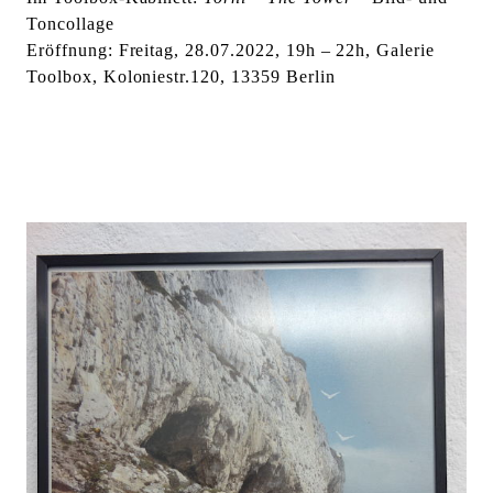
l
Toncollage
t
Eröffnung: Freitag, 28.07.2022, 19h – 22h, Galerie
e
Toolbox, Koloniestr.120, 13359 Berlin
n