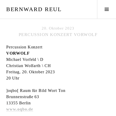
S
BERNWARD REUL
p
S
r
e
i
i
n
t
20. Oktober 2023
g
e
PERCUSSION KONZERT VORWOLF
e
n
z
l
Percussion Konzert
u
e
VORWOLF
m
i
Michael Vorfeld \ D
I
s
Christian Wolfarth \ CH
n
t
Freitag, 20. Oktober 2023
h
e
20 Uhr
a
u
l
m
]oqbo[ Raum für Bild Wort Ton
t
s
Brunnenstraße 63
c
13355 Berlin
h
www.oqbo.de
a