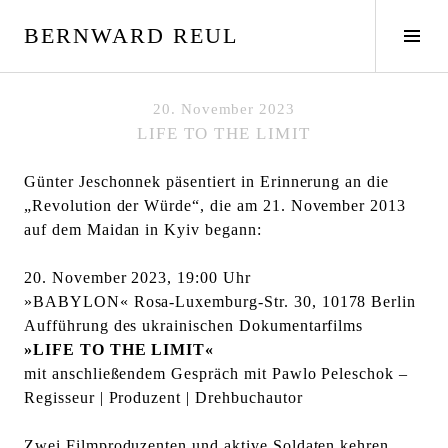
S
BERNWARD REUL
p
S
r
e
i
i
n
t
20. November 2023
g
e
LIFE TO THE LIMIT
e
n
z
l
Günter Jeschonnek päsentiert in Erinnerung an die
u
e
„Revolution der Würde“, die am 21. November 2013
m
i
auf dem Maidan in Kyiv begann:
I
s
n
t
20. November 2023, 19:00 Uhr
h
e
»BABYLON« Rosa-Luxemburg-Str. 30, 10178 Berlin
a
u
Aufführung des ukrainischen Dokumentarfilms
l
m
»LIFE TO THE LIMIT«
t
s
mit anschließendem Gespräch mit Pawlo Peleschok –
c
Regisseur | Produzent | Drehbuchautor
h
a
Zwei Filmproduzenten und aktive Soldaten kehren