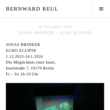
S
BERNWARD REUL
p
S
r
e
i
i
n
t
30. November 2023
g
e
JONAS BRINKER – ECHO ECLIPSE
e
n
z
l
JONAS BRINKER
u
e
ECHO ECLIPSE
m
i
1.12.2023-14.1.2024
I
s
Die Möglichkeit einer Insel,
n
t
Inselstraße 7, 10179 Berlin
h
e
Fr – So 16-19 Uhr
a
u
l
m
t
s
c
h
a