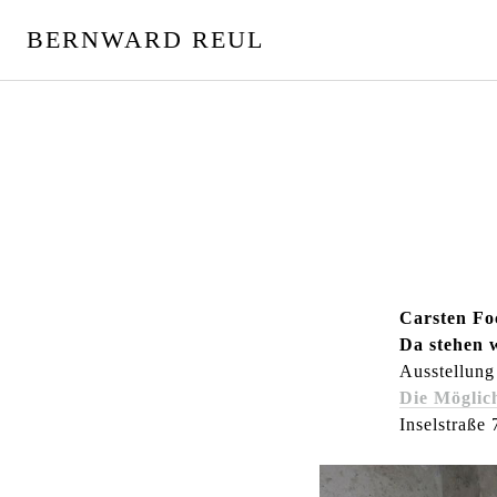
S
BERNWARD REUL
p
r
i
n
g
e
z
u
m
I
n
Carsten Fo
h
Da stehen 
a
Ausstellung
l
Die Möglich
t
Inselstraße 