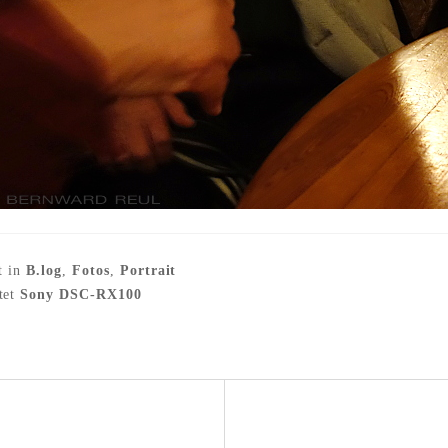
t in
B.log
,
Fotos
,
Portrait
tet
Sony DSC-RX100