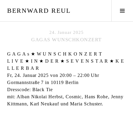
S
BERNWARD REUL
p
S
r
e
i
i
n
t
24. Januar 2025
g
e
GAGAS WUNSCHKONZERT
e
n
z
l
G A G A s ★ W U N S C H K O N Z E R T
u
e
L I V E ★ I N ★ D E R ★ S E V E N S T A R ★ K E
m
i
L L E R B A R
I
s
Fr, 24. Januar 2025 von 20:00 – 22:00 Uhr
n
t
Gormannstraße 7 in 10119 Berlin
h
e
Dresscode: Black Tie
a
u
mit: Alban Nikolai Herbst, Cosmic, Hans Rohe, Jenny
l
m
Kittmann, Karl Neukauf und Maria Schuster.
t
s
c
h
a