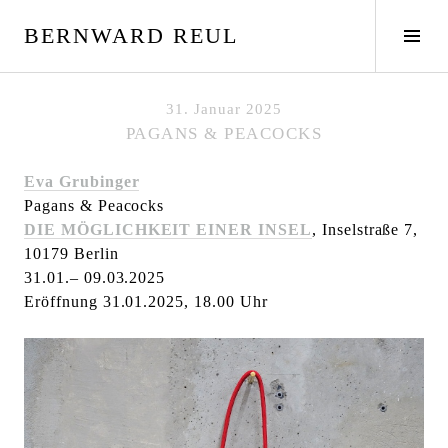
S
BERNWARD REUL
p
S
r
e
i
i
n
t
31. Januar 2025
g
e
PAGANS & PEACOCKS
e
n
z
l
Eva Grubinger
u
e
Pagans & Peacocks
m
i
DIE MÖGLICHKEIT EINER INSEL
, Inselstraße 7,
I
s
10179 Berlin
n
t
31.01.– 09.03.2025
h
e
Eröffnung 31.01.2025, 18.00 Uhr
a
u
l
m
t
s
c
h
a