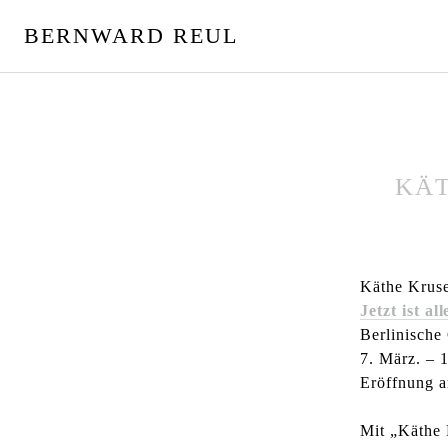
S
BERNWARD REUL
p
r
i
n
g
e
z
KÄT
u
m
I
n
Käthe Krus
h
Jetzt ist all
a
Berlinische 
l
7. März. – 
t
Eröffnung 
Mit „Käthe K