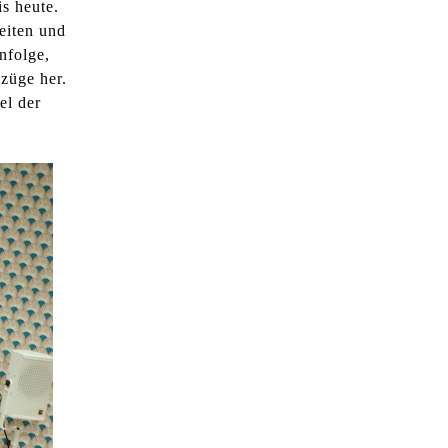
s heute.
l
eiten und
t
nfolge,
e
züge her.
n
el der