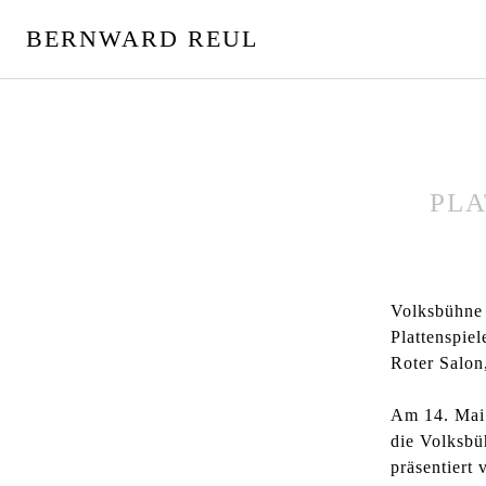
S
BERNWARD REUL
p
r
i
n
g
e
z
PLA
u
m
I
n
Volksbühne
h
Plattenspie
a
Roter Salon
l
t
Am 14. Mai 
die Volksbü
präsentiert