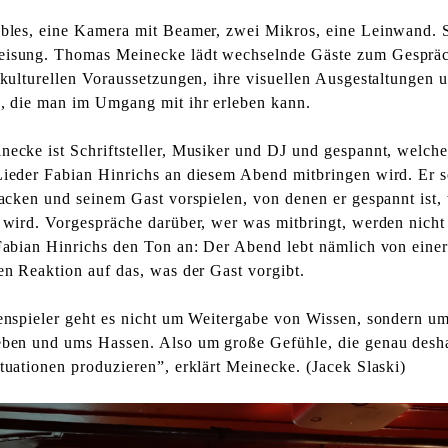
bles, eine Kamera mit Beamer, zwei Mikros, eine Leinwand. S
isung. Thomas Meinecke lädt wechselnde Gäste zum Gespräc
 kulturellen Voraussetzungen, ihre visuellen Ausgestaltungen 
, die man im Umgang mit ihr erleben kann.
ecke ist Schriftsteller, Musiker und DJ und gespannt, welche
ieder Fabian Hinrichs an diesem Abend mitbringen wird. Er s
packen und seinem Gast vorspielen, von denen er gespannt ist,
 wird. Vorgespräche darüber, wer was mitbringt, werden nicht 
Fabian Hinrichs den Ton an: Der Abend lebt nämlich von eine
en Reaktion auf das, was der Gast vorgibt.
enspieler geht es nicht um Weitergabe von Wissen, sondern u
ben und ums Hassen. Also um große Gefühle, die genau desh
tuationen produzieren”, erklärt Meinecke. (Jacek Slaski)