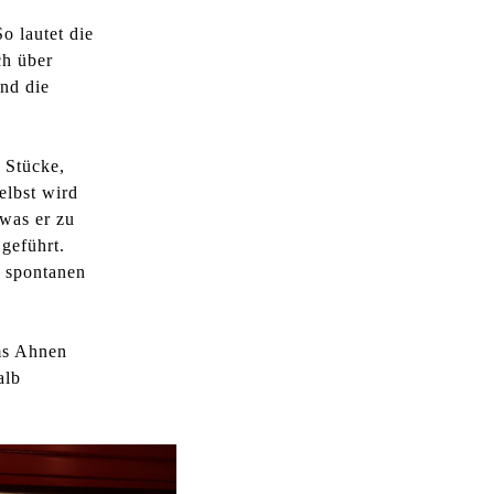
l
o lautet die
t
h über
e
und die
n
 Stücke,
elbst wird
 was er zu
geführt.
r spontanen
ms Ahnen
alb