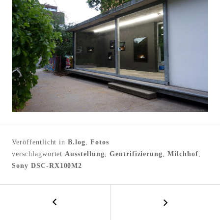
Veröffentlicht in
B.log
,
Fotos
verschlagwortet
Ausstellung
,
Gentrifizierung
,
Milchhof
,
Sony DSC-RX100M2
←
B
B