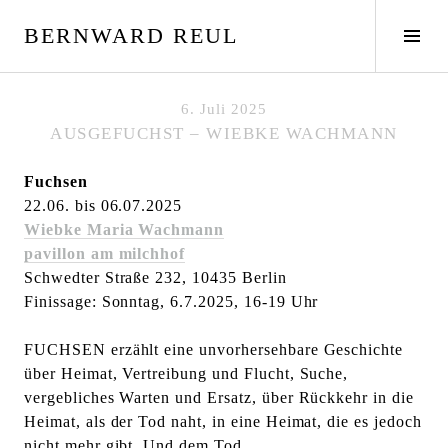
S
BERNWARD REUL
p
S
r
e
i
i
n
t
6. Juli 2025
g
e
AUSGEFUCHST – WIEBKE WACHMANN
e
n
z
l
Fuchsen
u
e
22.06. bis 06.07.2025
m
i
Wiebke Maria Wachmann
I
s
pavillon am milchhof
n
t
Schwedter Straße 232, 10435 Berlin
h
e
Finissage: Sonntag, 6.7.2025, 16-19 Uhr
a
u
l
m
FUCHSEN erzählt eine unvorhersehbare Geschichte
t
s
über Heimat, Vertreibung und Flucht, Suche,
c
vergebliches Warten und Ersatz, über Rückkehr in die
h
Heimat, als der Tod naht, in eine Heimat, die es jedoch
a
nicht mehr gibt. Und dem Tod.