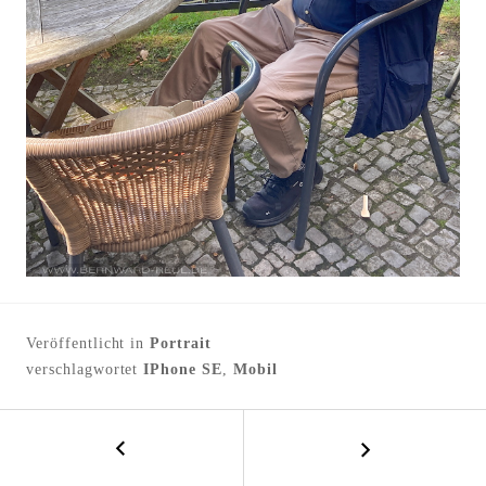
l
t
e
n
Veröffentlicht in
Portrait
verschlagwortet
IPhone SE
,
Mobil
←
B
P