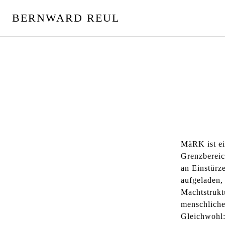
S
BERNWARD REUL
p
r
i
n
g
e
z
u
m
I
n
MäRK ist ei
h
Grenzbereic
a
an Einstürz
l
aufgeladen, 
t
Machtstrukt
menschliche
Gleichwohl: