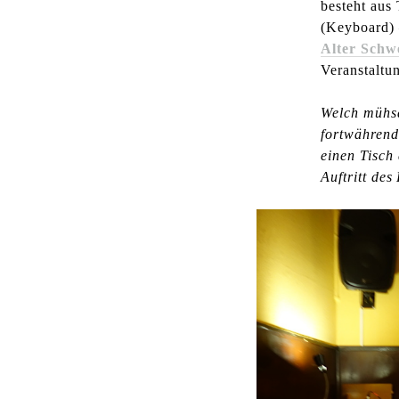
besteht aus
(Keyboard) 
Alter Schw
Veranstaltu
Welch mühsa
fortwährend 
einen Tisch
Auftritt de