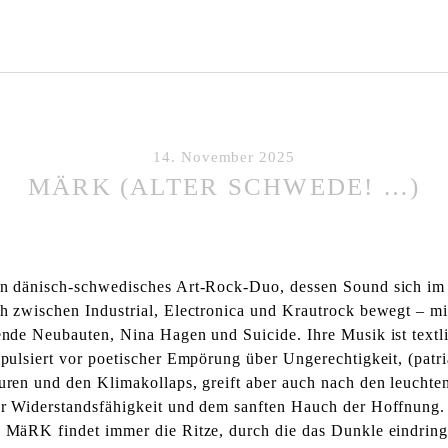
14. November 2025
MÄRK (ALTER SCHWEDE! …)
n dänisch-schwedisches Art-Rock-Duo, dessen Sound sich im
h zwischen Industrial, Electronica und Krautrock bewegt – m
ende Neubauten, Nina Hagen und Suicide. Ihre Musik ist textl
pulsiert vor poetischer Empörung über Ungerechtigkeit, (patri
uren und den Klimakollaps, greift aber auch nach den leucht
r Widerstandsfähigkeit und dem sanften Hauch der Hoffnung.
 MäRK findet immer die Ritze, durch die das Dunkle eindrin