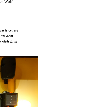
ter Wolf
l
t
e
n
sich Gäste
e an dem
e sich dem