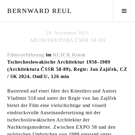
S
BERNWARD REUL
p
S
r
e
i
i
n
t
20. November 2025
g
e
ARCHITEKTURA ČSSR 58-89
e
n
z
l
Filmvorführung
im
KLICK Kino
:
u
e
Tschechoslowakische Architektur 1958–1989
m
i
(Architektura ČSSR 58-89), Regie: Jan Zajíček, CZ
I
s
/ SK 2024, OmEU, 126 min
n
t
h
e
Basierend auf einer Idee des Künstlers und Autors
a
u
Vladimir 518 und unter der Regie von Jan Zajíček
l
m
bietet der Film eine vielschichtige und visuell
t
s
eindrucksvolle Auseinandersetzung mit der
c
tschechoslowakischen Architektur der
h
Nachkriegsmoderne. Zwischen EXPO 58 und den
a
politischen Umbrüchen von 1989 entstand unter