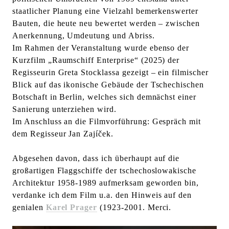
l
staatlicher Planung eine Vielzahl bemerkenswerter
t
Bauten, die heute neu bewertet werden – zwischen
e
Anerkennung, Umdeutung und Abriss.
n
Im Rahmen der Veranstaltung wurde ebenso der
Kurzfilm „Raumschiff Enterprise“ (2025) der
Regisseurin Greta Stocklassa gezeigt – ein filmischer
Blick auf das ikonische Gebäude der Tschechischen
Botschaft in Berlin, welches sich demnächst einer
Sanierung unterziehen wird.
Im Anschluss an die Filmvorführung: Gespräch mit
dem Regisseur Jan Zajíček.
Abgesehen davon, dass ich überhaupt auf die
großartigen Flaggschiffe der tschechoslowakische
Architektur 1958-1989 aufmerksam geworden bin,
verdanke ich dem Film u.a. den Hinweis auf den
genialen
Karel Prager
(1923-2001. Merci.