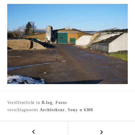
l
t
e
n
Veröffentlicht in
B.log
,
Fotos
verschlagwortet
Architektur
,
Sony α 6300
←
B