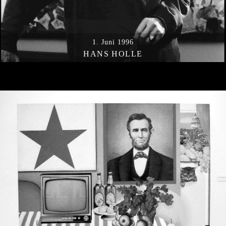
l
t
e
1. Juni 1996
n
HANS HOLLE