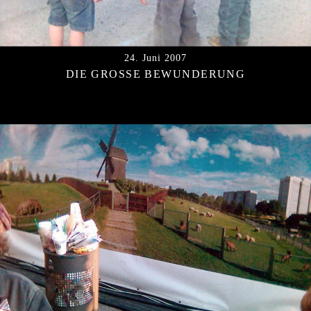
l
t
e
24. Juni 2007
n
DIE GROSSE BEWUNDERUNG