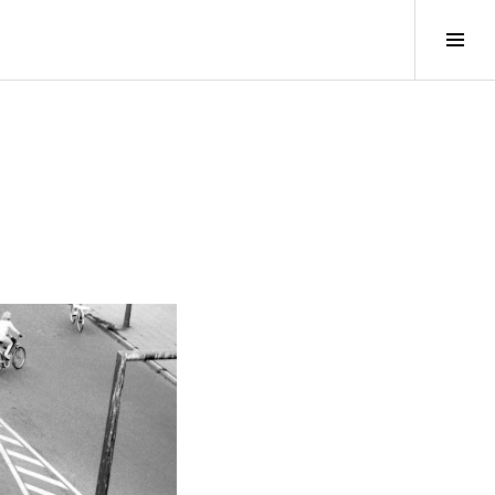
S
e
i
t
e
n
l
e
i
s
t
e
u
m
s
c
h
a