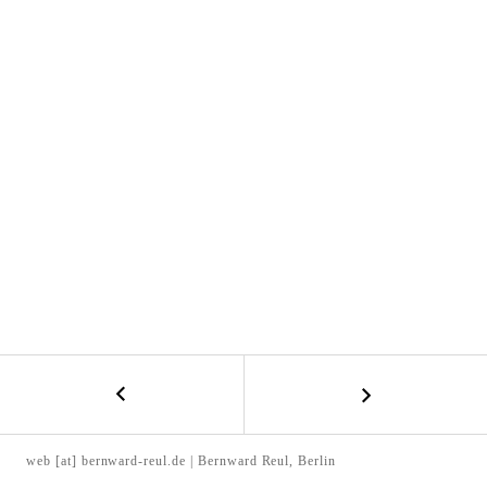
l
t
e
n
←
B
P
E
a
web [at] bernward-reul.de | Bernward Reul, Berlin
p
I