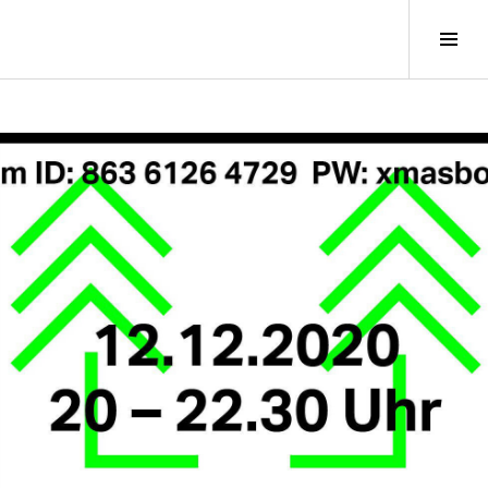
S
e
i
t
e
n
l
e
i
s
t
e
u
m
s
c
h
a