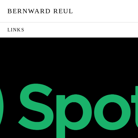
S
BERNWARD REUL
p
r
i
LINKS
n
g
e
z
u
m
I
n
h
a
l
t