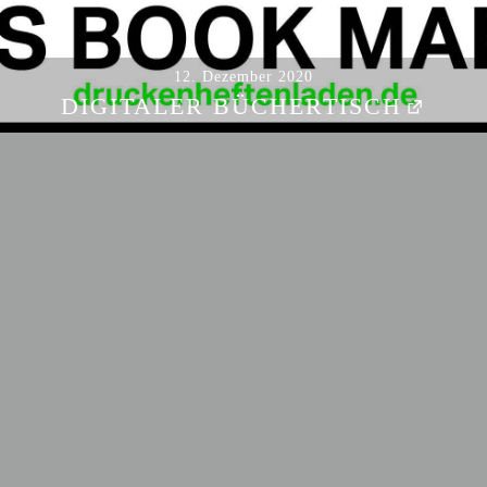
l
t
e
12. Dezember 2020
n
DIGITALER BÜCHERTISCH