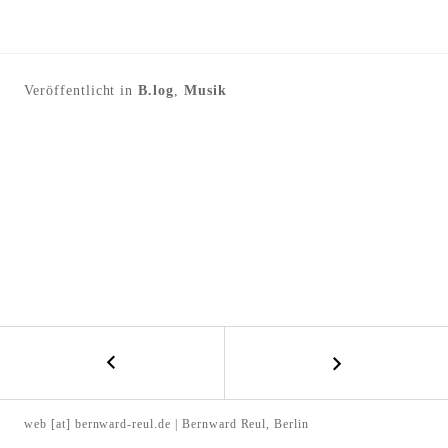
l
t
e
Veröffentlicht in
B.log
,
Musik
n
←
B
M
E
a
web [at] bernward-reul.de | Bernward Reul, Berlin
t
I