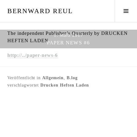
S
BERNWARD REUL
p
S
r
e
i
i
n
t
The independent Publisher’s Quarterly by DRUCKEN
1. März 2017
g
e
HEFTEN LADEN
PAPER NEWS #6
e
n
z
l
http://../paper-news-6
u
e
m
i
I
s
Veröffentlicht in
Allgemein
,
B.log
n
t
verschlagwortet
Drucken Heften Laden
h
e
a
u
l
m
t
s
c
h
a