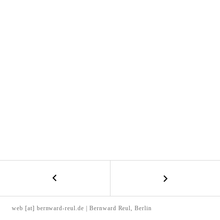
l
t
e
n
←
B
S
E
m
web [at] bernward-reul.de | Bernward Reul, Berlin
e
I