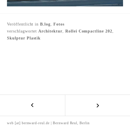
l
t
e
Veröffentlicht in
B.log
,
Fotos
n
verschlagwortet
Architektur
,
Rollei Compactline 202
,
Skulptur Plastik
←
B
L
E
i
web [at] bernward-reul.de | Bernward Reul, Berlin
e
I