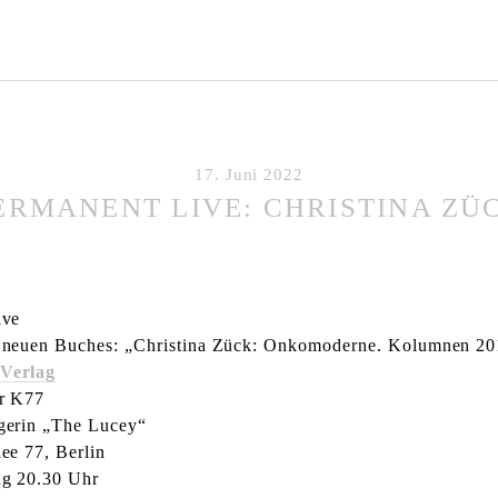
17. Juni 2022
ERMANENT LIVE: CHRISTINA ZÜ
ive
s neuen Buches: „Christina Zück: Onkomoderne. Kolumnen 2
Verlag
er K77
gerin „The Lucey“
ee 77, Berlin
ng 20.30 Uhr