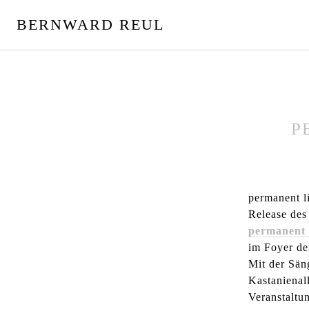
S
BERNWARD REUL
p
r
i
n
g
e
z
P
u
m
I
n
permanent l
h
Release de
a
permanent 
l
im Foyer d
t
Mit der Sän
Kastanienall
Veranstaltu