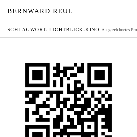
S
BERNWARD REUL
p
r
i
SCHLAGWORT:
LICHTBLICK-KINO
| Ausgezeichnetes Pr
n
g
e
z
u
m
I
n
h
a
l
t