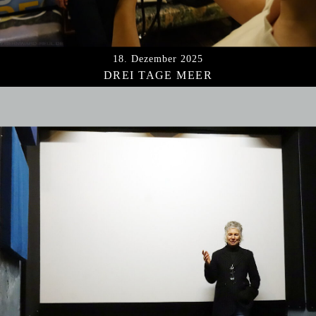
l
t
e
18. Dezember 2025
n
DREI TAGE MEER